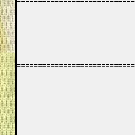
============================
============================