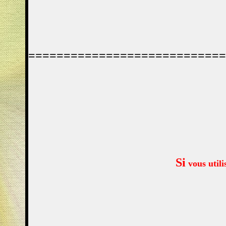
============================
Si
vous utili