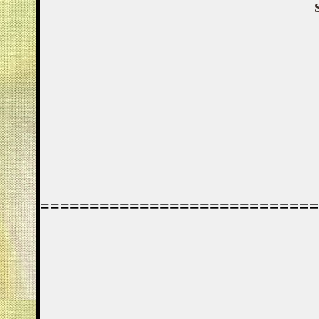
============================