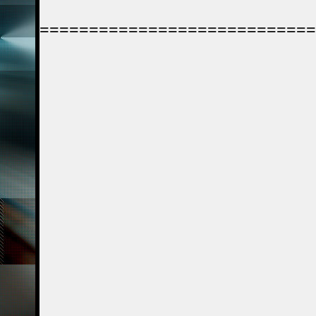
============================