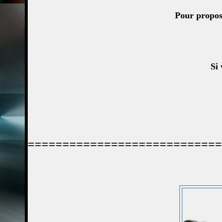
Pour propos
Si 
============================