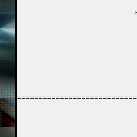
============================