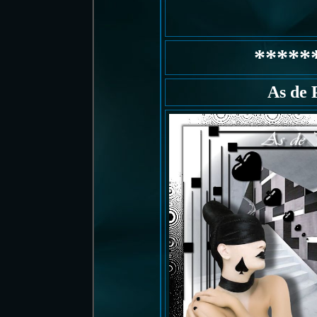
*****
As de 