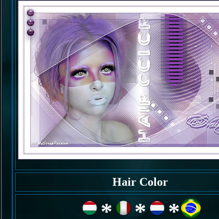
Hair Color
*
*
*